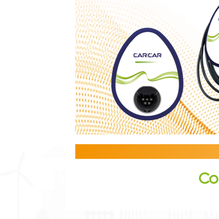
Co
Residenziale & 
Colonnine di ricaric