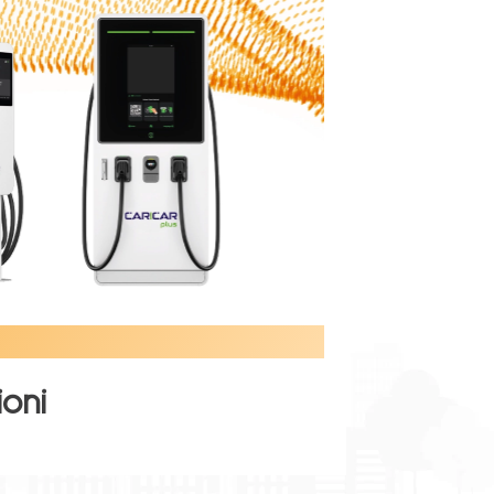
oni
le & Industriale
carica da 47KW fino a 240kW