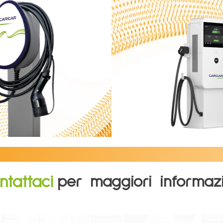
ntattaci
per maggiori informazi
Commerciale
Commercia
a max 22kW
Colonnine di ri